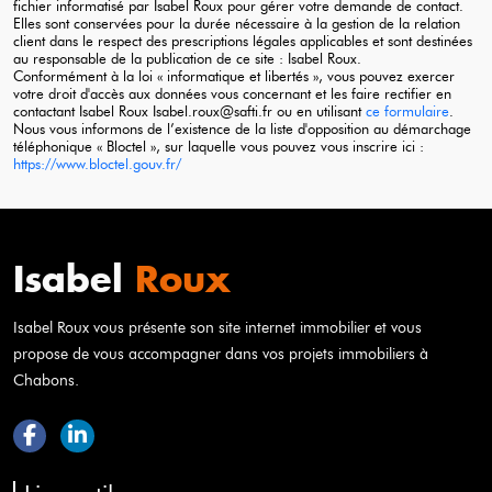
fichier informatisé par Isabel
Roux
pour gérer votre demande de contact.
Elles sont conservées pour la durée nécessaire à la gestion de la relation
client dans le respect des prescriptions légales applicables et sont destinées
au responsable de la publication de ce site : Isabel
Roux
.
Conformément à la loi « informatique et libertés », vous pouvez exercer
votre droit d'accès aux données vous concernant et les faire rectifier en
contactant Isabel
Roux
Isabel.roux@safti.fr ou en utilisant
ce formulaire
.
Nous vous informons de l’existence de la liste d'opposition au démarchage
téléphonique « Bloctel », sur laquelle vous pouvez vous inscrire ici :
https://www.bloctel.gouv.fr/
Isabel
Roux
Isabel
Roux
vous présente son site internet immobilier et vous
propose de vous accompagner dans vos projets immobiliers à
Chabons.